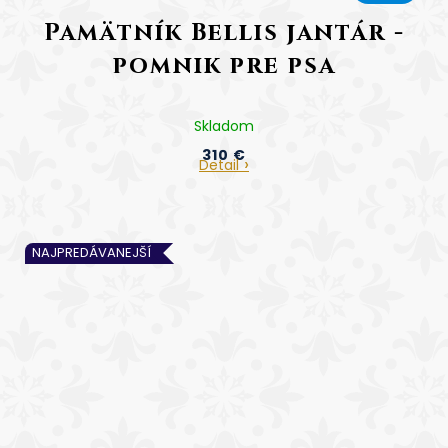
A
Pamätník Bellis jantár -
D
pomnik pre psa
A
R
Skladom
310 €
M
Detail
O
NAJPREDÁVANEJŠÍ