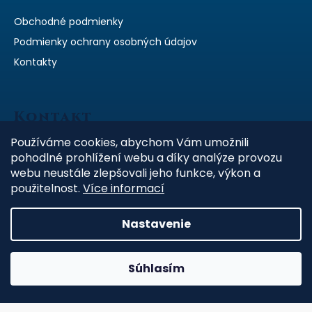
i
e
ä
e
Obchodné podmienky
p
t
Podmienky ochrany osobných údajov
r
i
v
Kontakty
e
k
y
v
Kontakt
ý
p
Používáme cookies, abychom Vám umožnili
bata
@
batrostone.cz
i
pohodlné prohlížení webu a díky analýze provozu
s
+420 602 318 047
webu neustále zlepšovali jeho funkce, výkon a
u
použitelnost.
Více informací
https://www.facebook.com/pomnikymazlicku.cz
Nastavenie
Vytvoril Shoptet
Copyright 2026
pomnikymazlicku.cz
. Všetky práva
Súhlasím
vyhradené.