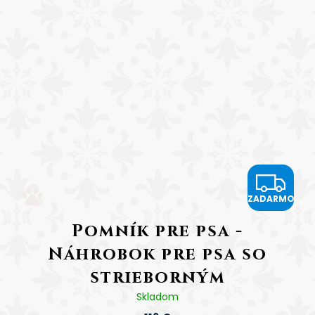
Z
ZADARMO
A
Pomník pre psa -
D
Náhrobok pre psa so
A
strieborným
R
gravírovaním Tlapka
Skladom