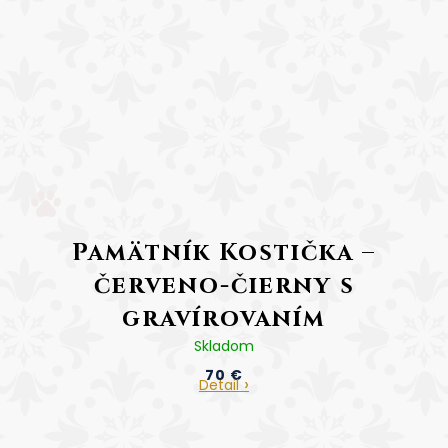
Pamätník Kostička –
červeno-čierny s
gravírovaním
Skladom
Cena vrátane gravírovania
70 €
Detail