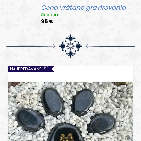
Cena vrátane gravírovania
Skladom
95 €
V
NAJPREDÁVANEJŠÍ
ý
p
i
s
p
r
o
d