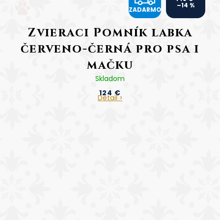
–14 %
ZADARMO
A
Zvieraci Pomník labka
D
červeno-černá pro psa i
A
mačku
R
Skladom
cena včetně gravírování
124 €
M
Detail
O