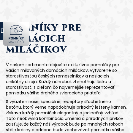
K
o
Späť
Späť
š
Pomníky pre
Prejsť
í
Nákupný
Menu
hlásenie
na
Č
k
domácich
obsah
o
košík
miláčikov
p
o
t
V našom sortimente objavíte exkluzívne pomníčky pre
r
vašich milovaných domácich miláčikov, vytvorené so
starostlivosťou českých remeselníkov a nosiacich
e
unikátny dizajn. Každý náhrobok zhmotňuje lásku a
b
starostlivosť, s cieľom čo najvernejšie reprezentovať
u
pamiatku vášho drahého zvieracieho priateľa.
j
S využitím našej špeciálnej receptúry šľachetného
betónu, ktorý verne napodobňuje prírodný leštený kameň,
e
získava každý pomníček elegantný a jedinečný vzhľad.
t
Táto neobvyklá kombinácia umenia a prírodných prvkov
e
zaisťuje, že každý náš výrobok bude po mnohých rokoch
stále krásny a oddane bude zachovávať pamiatku vášho
n