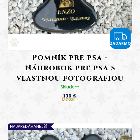
u
k
t
o
v
Z
ZADARMO
A
Pomník pre psa -
D
Náhrobok pre psa s
A
vlastnou fotografiou
R
a zlatým gravírovaním
Skladom
136 €
Tlapka
M
Detail
Cena vrátane gravírovania
O
NAJPREDÁVANEJŠÍ