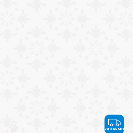
O
Z
ZADARMO