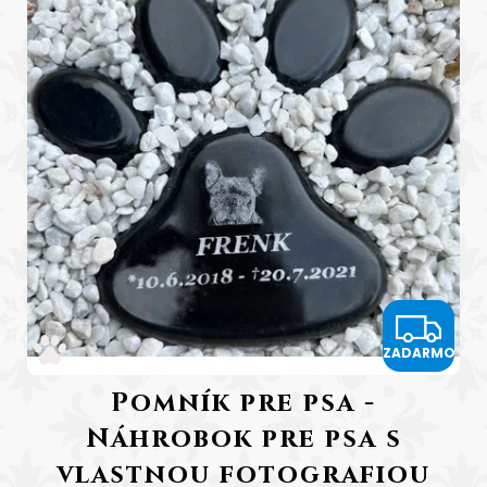
Z
ZADARMO
A
Pomník pre psa -
D
Náhrobok pre psa s
A
vlastnou fotografiou