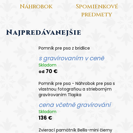
č
Náhrobok
Spomienkové
a
m
predmety
e
Najpredávanejšie
POMNÍK
PRE
PSA
Pomník pre psa z bridlice
Z
s gravírovaním v ceně
BRIDLICE
Skladom
S
70 €
od
GRAVÍROVANÍM
V
Pomník pre psa - Náhrobok pre psa s
CENĚ
vlastnou fotografiou a strieborným
gravírovaním Tlapka
70
€
cena včetně gravírování
Skladom
136 €
Zvierací pamätník Bellis-mini čierny