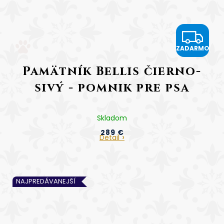
Z
ZADARMO
A
Pamätník Bellis čierno-
D
sivý - pomnik pre psa
A
R
Skladom
289 €
M
Detail
O
NAJPREDÁVANEJŠÍ