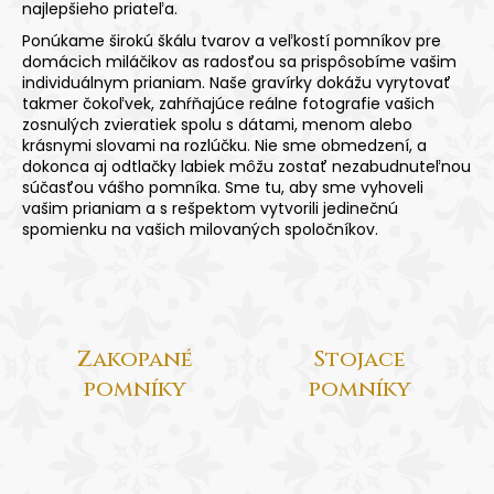
najlepšieho priateľa.
á
Ponúkame širokú škálu tvarov a veľkostí pomníkov pre
j
domácich miláčikov as radosťou sa prispôsobíme vašim
s
individuálnym prianiam. Naše gravírky dokážu vyrytovať
takmer čokoľvek, zahŕňajúce reálne fotografie vašich
ť
zosnulých zvieratiek spolu s dátami, menom alebo
?
krásnymi slovami na rozlúčku. Nie sme obmedzení, a
dokonca aj odtlačky labiek môžu zostať nezabudnuteľnou
súčasťou vášho pomníka. Sme tu, aby sme vyhoveli
vašim prianiam a s rešpektom vytvorili jedinečnú
spomienku na vašich milovaných spoločníkov.
Hľadať
O
Zakopané
Stojace
d
pomníky
pomníky
p
o
r
ú