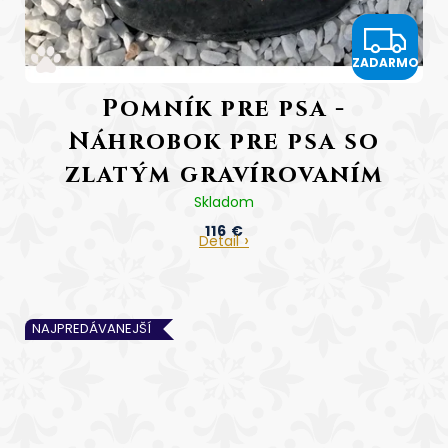
Z
ZADARMO
A
Pomník pre psa -
D
Náhrobok pre psa so
A
zlatým gravírovaním
R
Tlapka
Skladom
116 €
M
Detail
Cena vrátane gravírovania
O
NAJPREDÁVANEJŠÍ