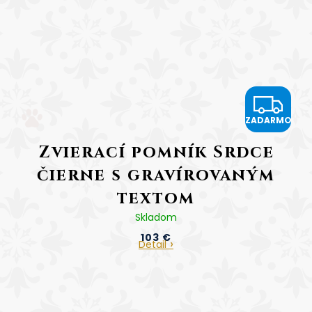
Z
ZADARMO
A
Zvierací pomník Srdce
D
čierne s gravírovaným
A
textom
R
Skladom
Cena vrátane gravírovania
103 €
M
Detail
O