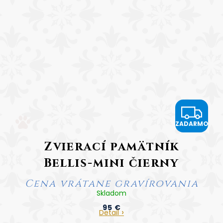
Z
ZADARMO
A
Zvierací pamätník
D
Bellis-mini čierny
A
Cena vrátane gravírovania
R
Skladom
95 €
M
Detail