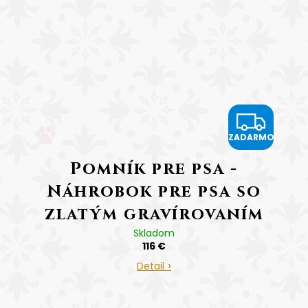
Z
ZADARMO
A
Pomník pre psa -
D
Náhrobok pre psa so
A
zlatým gravírovaním
R
Tlapka
Skladom
116 €
M
Cena vrátane
Detail
gravírovania
O