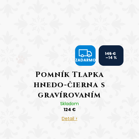
Z
145 €
–14 %
ZADARMO
A
Pomník Tlapka
D
hnedo-čierna s
A
gravírovaním
R
Skladom
Cena vrátane
124 €
M
gravírovania
Detail
O