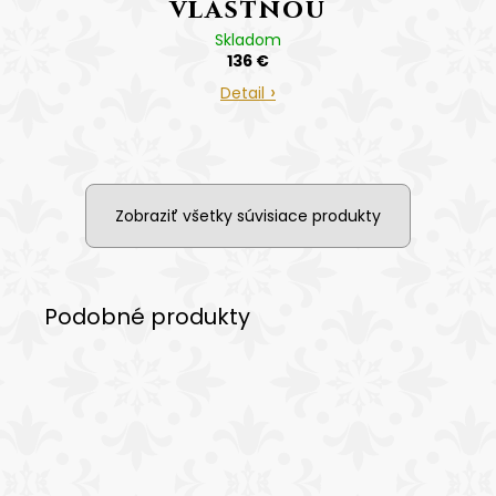
A
vlastnou
R
fotografiou a
Skladom
136 €
zlatým gravírovaním
M
Detail
Tlapka
O
Cena vrátane
gravírovania
Zobraziť všetky súvisiace produkty