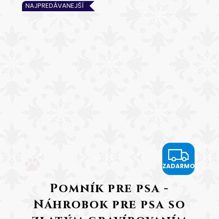
NAJPREDÁVANEJŠÍ
Z
ZADARMO
A
Pomník pre psa -
D
Náhrobok pre psa so
A