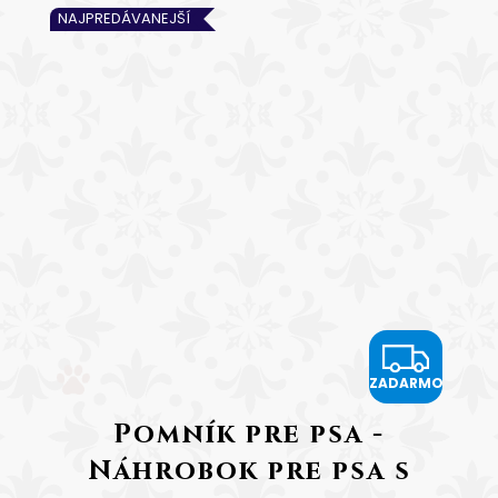
NAJPREDÁVANEJŠÍ
Z
ZADARMO
A
Pomník pre psa -
D
Náhrobok pre psa s