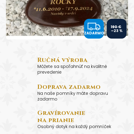
č
a
m
e
Z
190 €
–23 %
ZADARMO
A
POMNÍK
PRE
PSA
D
-
NÁHROBOK
Ručná výroba
A
PRE
Môžete sa spoľahnúť na kvalitné
PSA
prevedenie
R
S
VLASTNOU
FOTOGRAFIOU
Doprava zadarmo
M
A
Na naše pomníky máte dopravu
STRIEBORNÝM
O
GRAVÍROVANÍM
zadarmo
TLAPKA
Gravírovanie
CENA
VČETNĚ
na prianie
GRAVÍROVÁNÍ
Osobný dotyk na každý pomníček