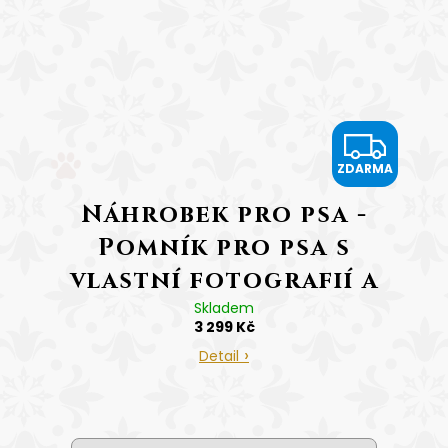
Z
ZDARMA
D
Náhrobek pro psa -
A
Pomník pro psa s
R
vlastní fotografií a
M
zlatým gravírováním
Skladem
3 299 Kč
Tlapka
A
Detail
cena včetně gravírování