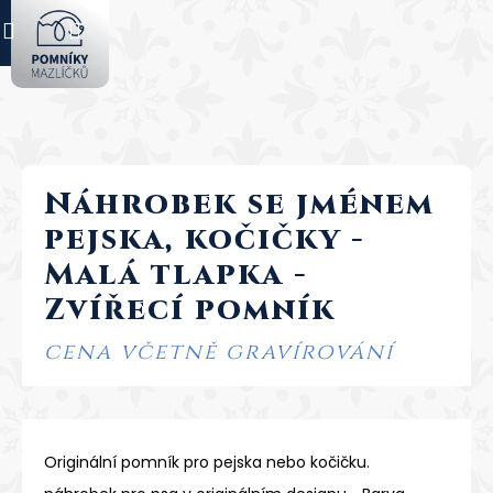
K
Přejít
Nákupní
Menu
hlášení
na
o
obsah
Zpět
Zpět
š
košík
í
C
k
o
p
Náhrobek se jménem
o
t
pejska, kočičky -
ř
Malá tlapka -
e
Zvířecí pomník
b
u
cena včetně gravírování
j
e
t
e
Originální pomník pro pejska nebo kočičku.
n