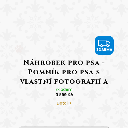
Z
ZDARMA
D
Náhrobek pro psa -
A
Pomník pro psa s
R
vlastní fotografií a
M
zlatým gravírováním
Skladem
3 299 Kč
Tlapka
A
Detail
cena včetně gravírování