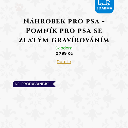
Z
ZDARMA
D
Náhrobek pro psa -
A
Pomník pro psa se
R
zlatým gravírováním
M
Tlapka
Skladem
2 799 Kč
A
cena včetně gravírování
Detail
NEJPRODÁVANĚJŠÍ