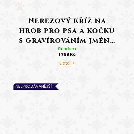
Nerezový kříž na
hrob pro psa a kočku
s gravírováním jména
a datumů
Skladem
1 799 Kč
Detail
NEJPRODÁVANĚJŠÍ