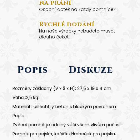
na přání
Osobní dotek na každý pomníček
Rychlé dodání
Na naše výrobky nebudete muset
dlouho čekat
Popis
Diskuze
Rozměry základny (V x Š x H): 27,5 x 19 x 4 cm
Váha :2,5 kg
Materiál : ušlechtilý beton s hladkým povrchem
Popis:
Zvířecí pomník je odolný vůči všem vlivům počasí..
Pomník pro pejska, kočičku.Hrobeček pro pejska.