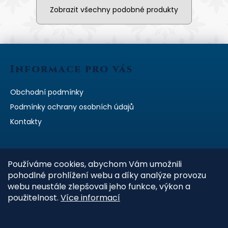
Zobrazit všechny podobné produkty
Z
á
Informace pro vás
p
a
Obchodní podmínky
t
Podmínky ochrany osobních údajů
í
Kontakty
Kontakt
Používáme cookies, abychom Vám umožnili
pohodlné prohlížení webu a díky analýze provozu
bata
@
batroconcrete.cz
webu neustále zlepšovali jeho funkce, výkon a
použitelnost.
Více informací
+420 602 318 047
https://www.facebook.com/pomnikymazlicku.cz