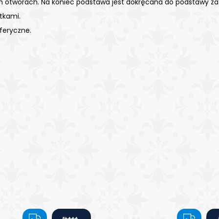
 otworach. Na koniec podstawa jest dokręcana do podstawy z
tkami.
feryczne.
G
G
ZŁ444