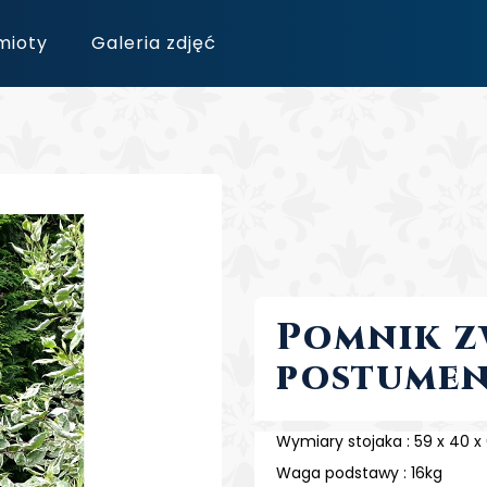
mioty
Galeria zdjęć
Czego szukasz?
ączność
Szukaj
Polecamy
Pomnik zw
postumen
Wymiary stojaka : 59 x 40 x
Waga podstawy : 16kg