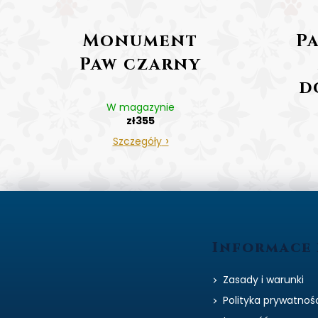
Monument
P
Paw czarny
d
W magazynie
zł355
fo
Szczegóły
S
t
o
Informace 
p
k
Zasady i warunki
a
Polityka prywatnoś