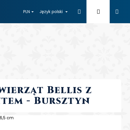
Szukaj
Zaloguj
Kos
PLN
Język polski
się
ierząt Bellis z
tem - Bursztyn
Następne
 6,5 cm