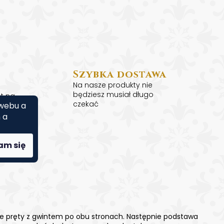
Szybka dostawa
Na nasze produkty nie
będziesz musiał długo
t na
czekać
 webu a
 a
am się
e pręty z gwintem po obu stronach. Następnie podstawa