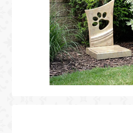
NÁHROBEK PRO PSA Z BŘIDLICE
zł302