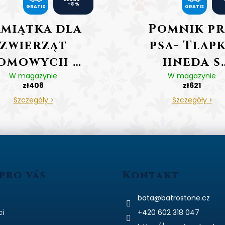
–8 %
GRATIS
R
GRATIS
R
A
A
amiątka dla
Pomnik p
T
T
zwierząt
psa- Tlap
I
I
S
S
omowych –
hneda s
stojak z
W magazynie
fotkou
W magazynie
zł408
zł621
tokamieniem
Szczegóły
Szczegóły
pro vás
Kontakt
bata
@
batrostone.cz
ci
+420 602 318 047