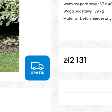
FOTOKÁMEN - POMNIK PRO PSA SRDCE
MONUMENT PAW
Wymiary podstawy : 57 x 40
14X14
I ZDJĘCIEM - SR
Waga podstawy : 39 kg.
zł213
CENA VČETN
Materiał : beton nierdzewny
zł587
zł2 131
G
Cena
jednostkowa:
GRATIS
R
A
T