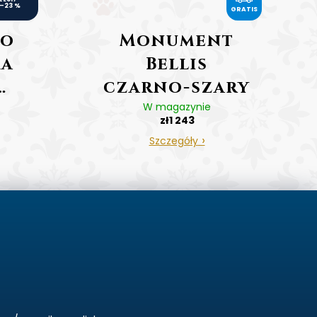
–23 %
GRATIS
R
A
ro
Monument
T
ka
Bellis
I
S
czarno-szary
W magazynie
cena včetně
zł1 243
gravírování
Szczegóły