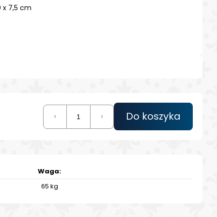
 CZARNY Z GRAWEREM
 x 7,5 cm
EBRNY
Ě GRAVÍROVÁNÍ
Do koszyka
Waga
:
65 kg