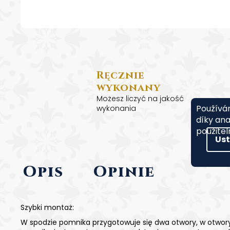
Ręcznie
wykonany
Możesz liczyć na jakość
Používá
wykonania
díky ana
použitel
Us
Opis
Opinie
Szybki montaż:
W spodzie pomnika przygotowuje się dwa otwory, w otwor