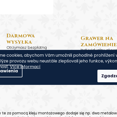
I
S
Darmowa
Grawer na
wysyłka
zamówienie
Otrzymasz bezpłatną
Indywidualny akcen
wysyłkę do naszych
me cookies, abychom Vám umožnili pohodlné prohlížení
każdą pamiątkę
pomników
lýze provozu webu neustále zlepšovali jeho funkce, výkon
nost.
Více informací
tawienia
Zgadz
y te za pomocą kleju montażowego dodaje się np. dwa metalow